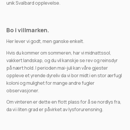
unik Svalbard opplevelse.
Bo i villmarken.
Her lever vi godt, men ganske enkelt.
Hvis du kommer om sommeren, har vi midnattssol,
vakkert landskap, og du vil kanskje se rev og reinsdyr
på nært hold. I perioden mai-juli kan våre gjester
oppleve et yrende dyreliv da vi bor midt i en stor ærfugl
koloni og mulighet for mange andre fugler
observasjoner.
Om vinteren er dette en flott plass for å se nordlys fra,
da vi i liten grad er påvirket av lysforurensning.