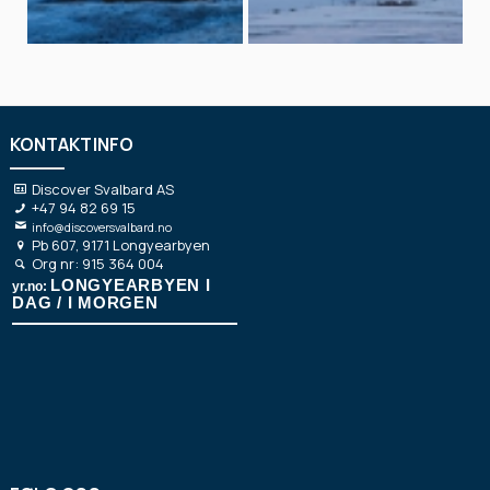
KONTAKTINFO
Discover Svalbard AS
+47 94 82 69 15
info@discoversvalbard.no
Pb 607, 9171 Longyearbyen
Org nr: 915 364 004