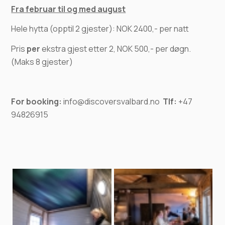
Fra februar til og med august
Hele hytta (opptil 2 gjester): NOK 2400,- per natt
Pris
per
ekstra gjest etter 2, NOK 500,- per døgn.
(Maks 8 gjester)
For booking:
info@discoversvalbard.no
Tlf:
+47
94826915