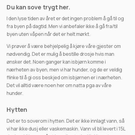
Du kan sove trygt her.
I den lyse tiden av året er det ingen problem å gå til og
fra byen på dagtid. Men vi anbefaler ikke å gå fra/til
byen uten våpen når det er helt mørkt.
Vi prøver å være behjelpelig å kjøre våre gjester om
nødvendig. Det er mulig å bestille drosje hvis man
ønsker det. Noen ganger kan isbjørn komme i
nærheten av byen, men vi har hunder, og de er veldig
flinke til å gi oss beskjed om isbjørnen er i nærheten.
Det vil alltid være noen her om natta pga av våre
hunder.
Hytten
Det er to soverom i hytten. Det er ikke innlagt vann, så
vi har ikke dusj eller vaskemaskin. Vann vil bli levert i 15L